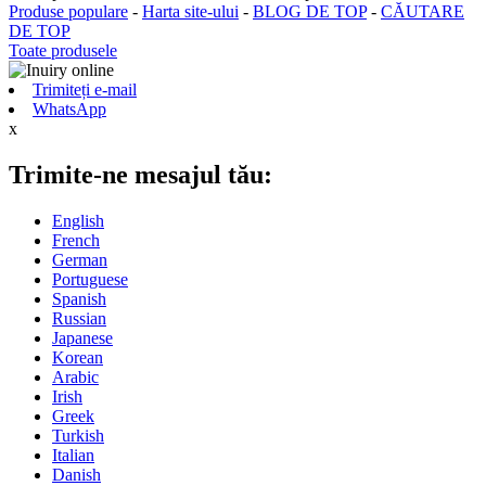
Produse populare
-
Harta site-ului
-
BLOG DE TOP
-
CĂUTARE
DE TOP
Toate produsele
Trimiteți e-mail
WhatsApp
x
Trimite-ne mesajul tău:
English
French
German
Portuguese
Spanish
Russian
Japanese
Korean
Arabic
Irish
Greek
Turkish
Italian
Danish