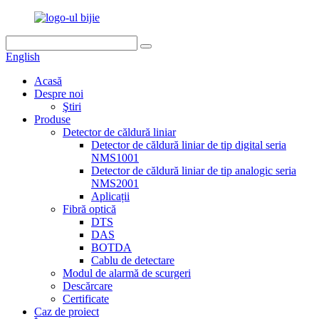
English
Acasă
Despre noi
Ştiri
Produse
Detector de căldură liniar
Detector de căldură liniar de tip digital seria
NMS1001
Detector de căldură liniar de tip analogic seria
NMS2001
Aplicații
Fibră optică
DTS
DAS
BOTDA
Cablu de detectare
Modul de alarmă de scurgeri
Descărcare
Certificate
Caz de proiect