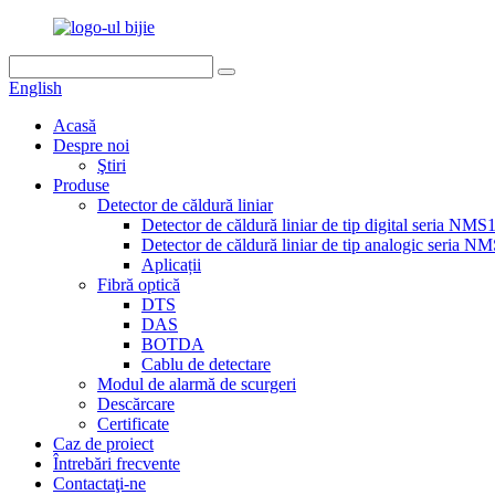
English
Acasă
Despre noi
Ştiri
Produse
Detector de căldură liniar
Detector de căldură liniar de tip digital seria NMS
Detector de căldură liniar de tip analogic seria 
Aplicații
Fibră optică
DTS
DAS
BOTDA
Cablu de detectare
Modul de alarmă de scurgeri
Descărcare
Certificate
Caz de proiect
Întrebări frecvente
Contactaţi-ne