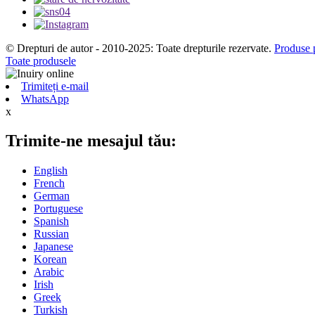
© Drepturi de autor - 2010-2025: Toate drepturile rezervate.
Produse 
Toate produsele
Trimiteți e-mail
WhatsApp
x
Trimite-ne mesajul tău:
English
French
German
Portuguese
Spanish
Russian
Japanese
Korean
Arabic
Irish
Greek
Turkish