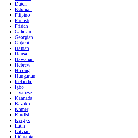
Dutch
Estonian
Filipino
Finnish
Frisian
Galician
Georgian
Gujarati
Haitian
Hausa
Hawaiian
Hebrew
Hmong
Hungarian
Icelandic
Igbo
Javanese
Kannada
Kazakh
Khmer
Kurdish
Kyrgyz
Latin
Latvian
Lithuanian