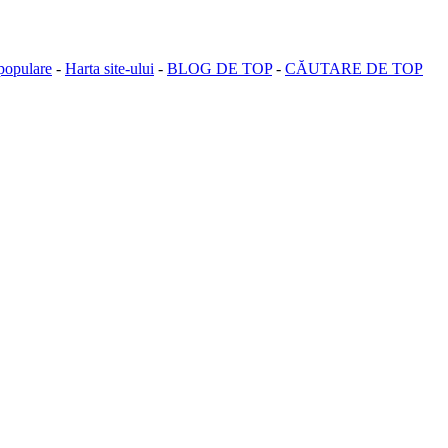
populare
-
Harta site-ului
-
BLOG DE TOP
-
CĂUTARE DE TOP