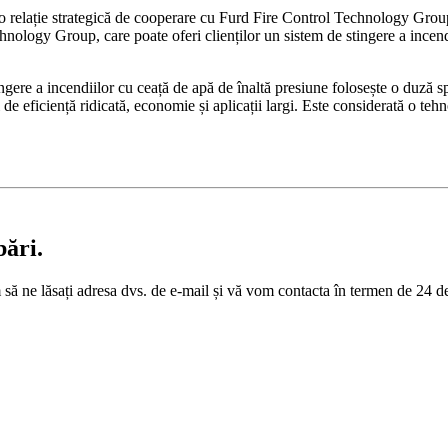
relație strategică de cooperare cu Furd Fire Control Technology Group 
hnology Group, care poate oferi clienților un sistem de stingere a incend
tingere a incendiilor cu ceață de apă de înaltă presiune folosește o duză 
de eficiență ridicată, economie și aplicații largi. Este considerată o teh
bări.
m să ne lăsați adresa dvs. de e-mail și vă vom contacta în termen de 24 d