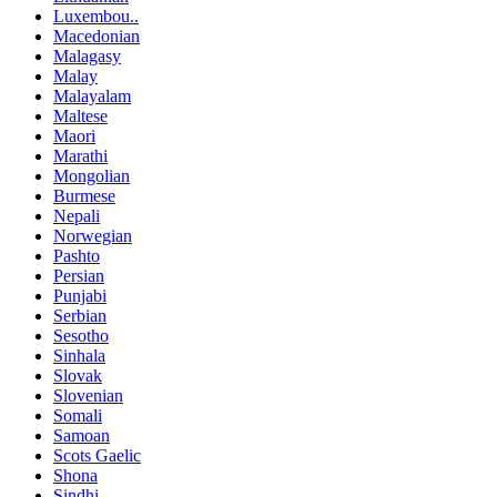
Luxembou..
Macedonian
Malagasy
Malay
Malayalam
Maltese
Maori
Marathi
Mongolian
Burmese
Nepali
Norwegian
Pashto
Persian
Punjabi
Serbian
Sesotho
Sinhala
Slovak
Slovenian
Somali
Samoan
Scots Gaelic
Shona
Sindhi