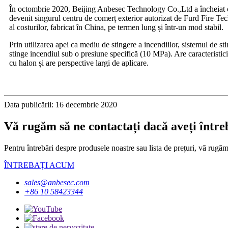
În octombrie 2020, Beijing Anbesec Technology Co.,Ltd a încheiat o 
devenit singurul centru de comerț exterior autorizat de Furd Fire Tec
al costurilor, fabricat în China, pe termen lung și într-un mod stabil.
Prin utilizarea apei ca mediu de stingere a incendiilor, sistemul de s
stinge incendiul sub o presiune specifică (10 MPa). Are caracteristici 
cu halon și are perspective largi de aplicare.
Data publicării: 16 decembrie 2020
Vă rugăm să ne contactați dacă aveți între
Pentru întrebări despre produsele noastre sau lista de prețuri, vă rugă
ÎNTREBAȚI ACUM
sales@anbesec.com
+86 10 58423344