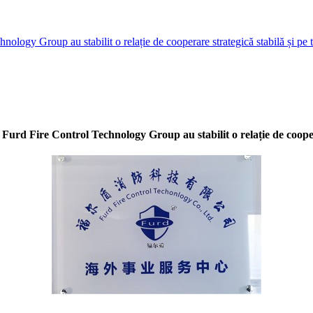
ology Group au stabilit o relație de cooperare strategică stabilă și pe 
Furd Fire Control Technology Group au stabilit o relație de cooper